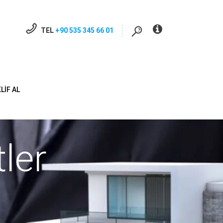
TEL
+90 535 345 66 01
LIF AL
ler