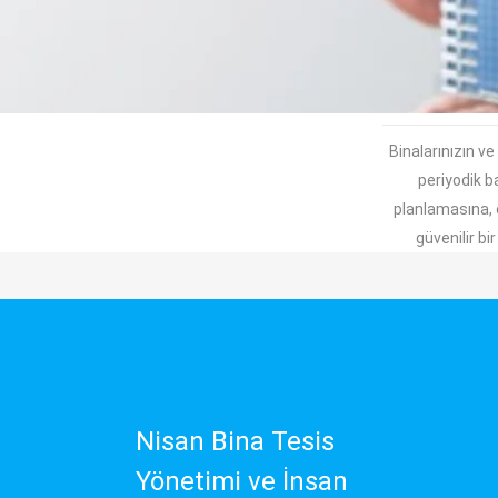
Binalarınızın v
periyodik b
planlamasına, e
güvenilir bi
Nisan Bina Tesis
Yönetimi ve İnsan