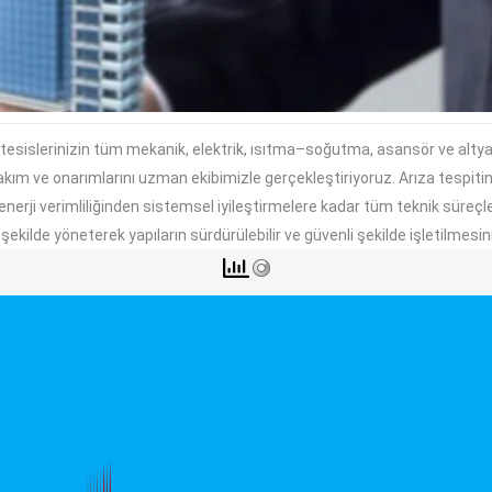
e tesislerinizin tüm mekanik, elektrik, ısıtma–soğutma, asansör ve altya
akım ve onarımlarını uzman ekibimizle gerçekleştiriyoruz. Arıza tespi
nerji verimliliğinden sistemsel iyileştirmelere kadar tüm teknik süreçle
r şekilde yöneterek yapıların sürdürülebilir ve güvenli şekilde işletilmesin