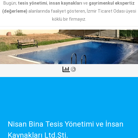
Bugün;
tesis yönetimi
,
insan kaynakları
ve
gayrimenkul ekspertiz
(değerleme)
alanlarında faaliyet gösteren, İzmir Ticaret Odası üyesi
köklü bir firmayız.
Nisan Bina Tesis Yönetimi ve İnsan
Kaynakları Ltd.Şti.